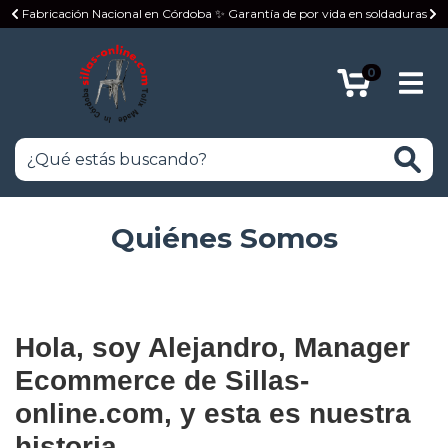
Fabricación Nacional en Córdoba ✨ Garantía de por vida en soldaduras

0
Quiénes Somos
Hola, soy Alejandro, Manager
Ecommerce de Sillas-
online.com, y esta es nuestra
historia.