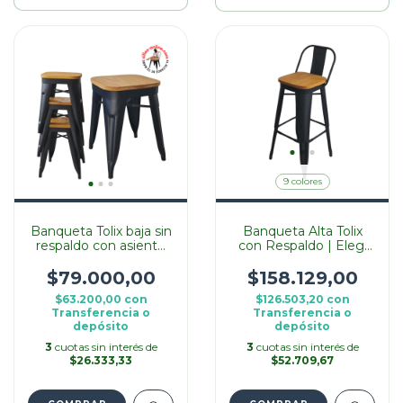
9 colores
Banqueta Tolix baja sin
Banqueta Alta Tolix
respaldo con asiento
con Respaldo | Elegí
de madera
Chapa o Madera
$79.000,00
$158.129,00
$63.200,00
con
$126.503,20
con
Transferencia o
Transferencia o
depósito
depósito
3
cuotas sin interés de
3
cuotas sin interés de
$26.333,33
$52.709,67