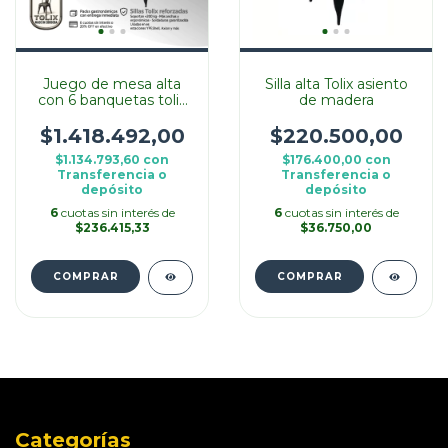
Juego de mesa alta
Silla alta Tolix asiento
con 6 banquetas tolix
de madera
de
140cmx70cmx100cm
$1.418.492,00
$220.500,00
$1.134.793,60
con
$176.400,00
con
Transferencia o
Transferencia o
depósito
depósito
6
cuotas sin interés de
6
cuotas sin interés de
$236.415,33
$36.750,00
COMPRAR
Categorías