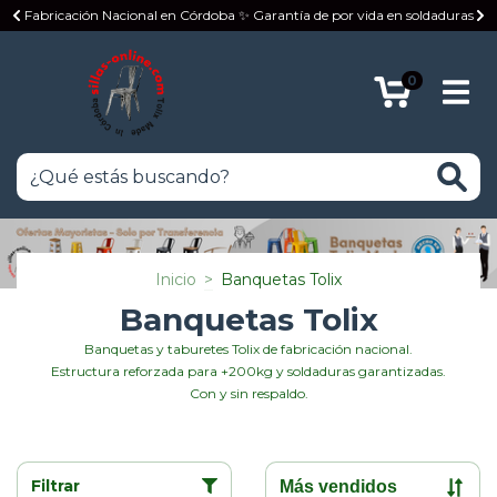
Fabricación Nacional en Córdoba ✨ Garantía de por vida en soldaduras

0
Inicio
>
Banquetas Tolix
Banquetas Tolix
Banquetas y taburetes Tolix de fabricación nacional.
Estructura reforzada para +200kg y soldaduras garantizadas.
Con y sin respaldo.
Filtrar