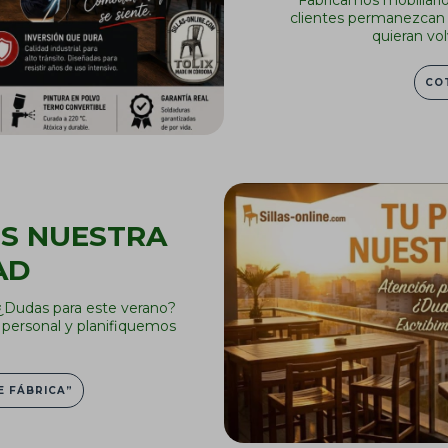
clientes permanezcan m
quieran vol
CO
ES NUESTRA
AD
 ¿Dudas para este verano?
personal y planifiquemos
 FÁBRICA”