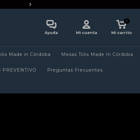
🍽️ Gastronómicos: consultá tus precios y
0
Ayuda
Mi cuenta
Mi carrito
olix Made in Córdoba
Mesas Tolix Made In Córdoba
 PREVENTIVO
Preguntas Frecuentes