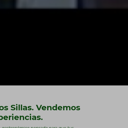
s Sillas. Vendemos
periencias.
o gastronómico pensado para que tus